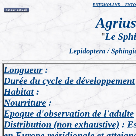
ENTOMOLAND - ENTO
Agrius
"
Le Sphi
Lepidoptera / Sphingi
Longueur
:
Durée du cycle de développement
Habitat
:
Nourriture
:
Epoque d'observation de l'adulte
Distribution
(non exhaustive)
: E
en Europe méridionale et atteign